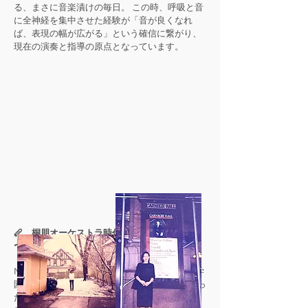
る、まさに音楽漬けの毎日。 この時、呼吸と音
に全神経を集中させた経験が「音が良くなれ
ば、表現の幅が広がる」という確信に繋がり、
現在の演奏と指導の原点となっています。
🪈 桐朋オーケストラ時代
〜 アンサンブルの悦びと葛藤 〜
NYでの修行が実を結び、二度目の受験で桐朋学
園大学に合格。1年遅れてスタートラインに立っ
た喜びは束の間。また猛練習の日々がスタート