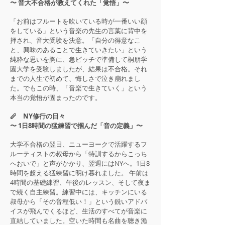
〜 音大不合格が教えてくれた「覚悟」〜
「お前はフルートを吹いている時が一番いい顔
をしている」という音楽の先生の言葉に背中を
押され、音大受験を決意。「自分の得意なこ
と、興味のあることで生きていきたい」という
純粋な思いを胸に、急ピッチで準備して桐朋学
園大学を受験しましたが、結果は不合格。それ
までの人生で初めて、悔しさで泣き崩れまし
た。でもこの時、「音楽で生きていく」という
本当の覚悟が固まったのです。
🪈 NY修行の日々
〜 1日8時間の猛練習で掴んだ「音の定義」〜
大学不合格の翌日、ニューヨークで活躍するフ
ルーティストの叔母から「特訓するからこっち
へおいで」と声がかかり、翌週にはNYへ。1日8
時間を超える猛練習に明け暮れました。 午前は
4時間の基礎練習、午後のレッスン、そして夜ま
で続く自主練習。練習中には、キッチンにいる
叔母から「その音程低い！」という鋭いアドバ
イスが飛んでくるほど、生活のすべてが音楽に
直結していました。空いた時間も名曲を聴き漁