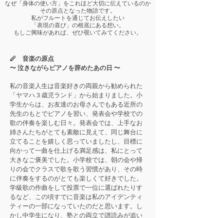
なぜ「身体の使い方」をこれほど大切に伝えているのか
その原点となった物語です。
私がフルートを通じてお伝えしたい
「表現の喜び」の根底にある想い。
もしご興味があれば、ぜひ覗いてみてください。
🪈 音楽の原点
〜 泣きながらピアノを辞めたあの日 〜
私の音楽人生は音楽好きの両親から勧められた
「ヤマハ３歳児ランド」から始まりました。小
学生からは、お友達のお母さんでもある近所の
先生のもとでピアノを習い、発表会や学校での
歌の伴奏を楽しむ日々。発表会では、上手なお
姉さんたちがとても素敵に見えて、同じ舞台に
立てることを嬉しく思っていましたし、目標に
向かって一曲を仕上げる満足感は、私にとって
大きなご褒美でした。小学校では、朝の会や帰
りの会でクラスで歌を歌う習慣があり、その時
に伴奏をするのがとても楽しくて好きでした。
学級歌の作曲をして投票で一位に選ばれたりす
るなど、この頃すでに音楽は私のアイデンティ
ティーの一部になっていたのだと思います。し
かし中学生になり、塾との両立で譜読みが追い