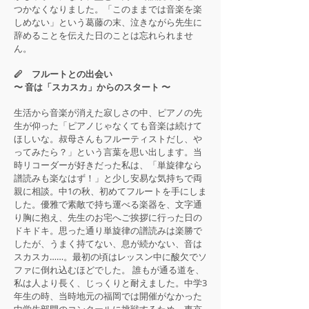
つかなくなりました。「このままでは音楽を楽
しめない」という葛藤の末、泣きながら先生に
辞めることを伝えた日のことは忘れられませ
ん。
🪈 フルートとの出会い
〜 音は「スカスカ」からのスタート 〜
生活から音楽が消えた寂しさの中、ピアノの先
生が仰った「ピアノじゃなくても音楽は続けて
ほしいな。叔母さんもフルーティストだし、や
ってみたら？」という言葉を思い出します。当
時リコーダーが好きだった私は、「単旋律なら
譜読みも楽なはず！」と少し安易な気持ちで両
親に相談。中1の秋、初めてフルートを手にしま
した。優雅で素敵で持ち運べる楽器を、文字通
り胸に抱え、先生のお宅へご挨拶に行った日の
ドキドキ。思った通り単旋律の譜読みは楽勝で
したが、うまく持てない、息が続かない、音は
スカスカ……。最初の頃はレッスン中に酸欠でソ
ファに倒れ込むほどでした。 誰もが通る道を、
私は人より長く、じっくりと耐えました。中学3
年生の時、当時地元の福岡では開催がなかった