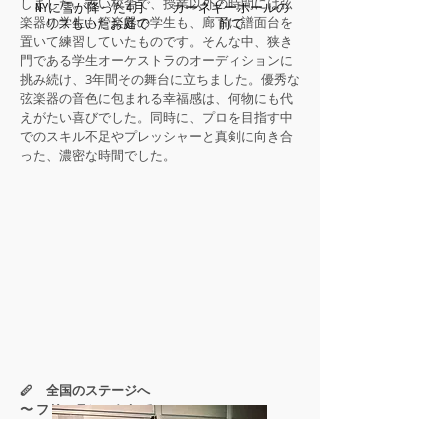
しました。古い校舎で、授業以外の時間には弦
NYに雪が降った4月
カーネギーホールの
楽器の学生も管楽器の学生も、廊下に譜面台を
リスもいたお庭で
前で
置いて練習していたものです。そんな中、狭き
門である学生オーケストラのオーディションに
挑み続け、3年間その舞台に立ちました。優秀な
弦楽器の音色に包まれる幸福感は、何物にも代
えがたい喜びでした。同時に、プロを目指す中
でのスキル不足やプレッシャーと真剣に向き合
った、濃密な時間でした。
🪈 全国のステージへ
〜 フリーランスとして 〜
大学卒業後、プロのオーケストラ奏者を目指し