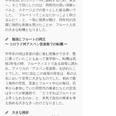
中学生部門のコンクールに挑戦するため、東京
へ。そこで目にしたのは、同世代の高い演奏レ
ベルと、ステージ上での堂々とした振る舞いで
した。「フルートってこんなにかっこよく吹け
るんだ！」と、一気に視界が開け、同年代の活
躍に強烈な刺激を受けたことが、フルート人生
の大きな転機となりました。
🪈 勉強とフルートの両立
〜 コロラド州アスペン音楽祭での転機 〜
中学生の頃は音楽の道に進む想像ができず、塾
に通っていたこともあって進学校へ。転機は高
校2年生の時、フルーティストである叔母に誘わ
れ、アメリカの「アスペン音楽祭」を訪れたこ
とでした。NYに住むこの叔母の存在は、私の人
生において非常に大きなものでした。初めて吸
う海外の空気、音楽とフルート中心の毎日。日
本から参加していた同世代の奏者たちとの交流
はすべてが刺激的で、「どうすればフルートが
上手くなれるのか」と、本気で自分の将来を考
え始める大きなきっかけとなりました。
🪈 大きな挫折