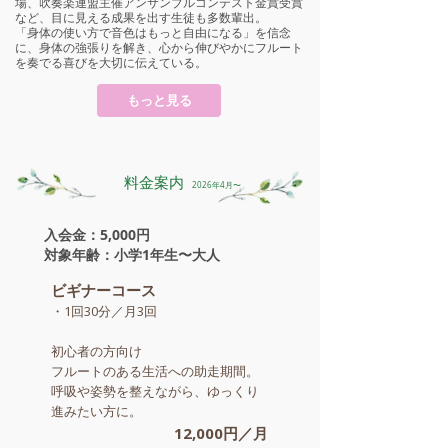
場、吹奏楽連盟主催アンサンブルコンテスト金賞受賞
など、目に見える成果を出す生徒も多数輩出。
「身体の使い方で音色はもっと自由になる」を信念
に、身体の強張りを解き、心から伸びやかにフルート
を奏でる喜びを大切に伝えている。
もっと見る
​ 料金案内
2026年4月〜
入会金：5,000円
対象年齢：小学1年生〜大人
​ビギナーコース
​・1回30分／月3回
初心者の方向け
フルートのある生活への助走期間。
呼吸や姿勢を整えながら、ゆっくり
進みたい方に。
​12,000円／月