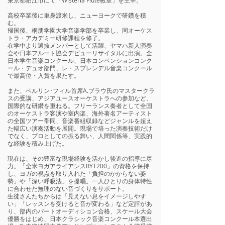
東京都狛江市にて「Wisteria Flute教室」を主宰。
高校卒業後に単身渡米し、ニューヨークで研鑽を積
む。
帰国後、桐朋学園大学音楽学部を卒業し、同オーケス
トラ・アカデミー研修課程を修了。
在学中より選抜メンバーとして活躍、ヤマハ新人演奏
会や日本フルート協会デビューリサイタルに出演。全
日本学生音楽コンクール、日本コンベンションコンク
ール・デュオ部門、レ・スプレンデル音楽コンクール
で最高位・入賞を果たす。
また、ベルリン･フィル首席A.ブラウ氏のマスタークラ
スの受講、アジアユースオーケストラへの参加など、
国際的な研鑽を重ねる。フリーランス奏者として全国
のオーケストラ客演や室内楽、海外著名アーティスト
の全国ツアー帯同、音楽番組収録などジャンルを超え
た幅広い演奏活動を展開。現場で培った演奏技術だけ
でなく、プロとしての振る舞い、人間関係等、実践的
な経験を積み上げた。
現在は、その豊富な現場経験を活かし後進の指導に尽
力。「全米ヨガアライアンスRYT200」の資格を保持
し、ヨガの視点を取り入れた「負担のかからない姿
勢」や「深い呼吸法」を提唱。一人ひとりの身体特性
に合わせた無理のない音づくりをサポート。
生徒さんたちからは「見えない息をイメージしやす
い」「レッスンを受けると音が変わる」など定評があ
り、部内のパートオーディション合格、スケール大会
優勝をはじめ、日本クラシック音楽コンクール本選出